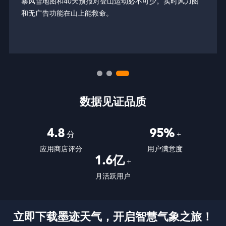
这块天气APP真的超强！资料超详细，最爱它的雷达图，下
雨会跑到哪都一清用起来超顺，大推！
数据见证品质
4.8
95%
分
+
应用商店评分
用户满意度
1.6亿
+
月活跃用户
立即下载墨迹天气，开启智慧气象之旅！